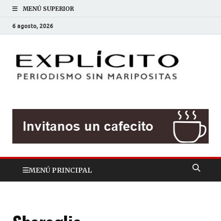
MENÚ SUPERIOR
6 agosto, 2026
EXP
Periodis
sin
mariposit
MENÚ PRINCIPAL