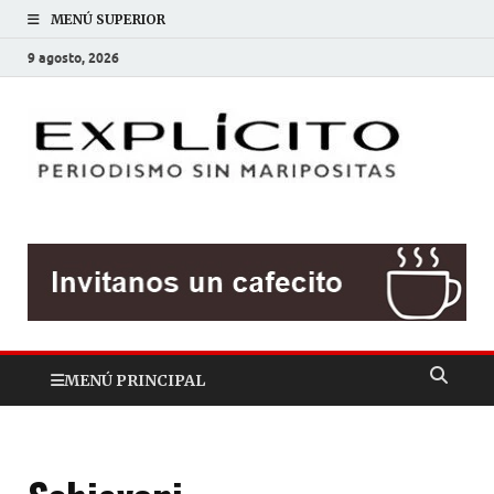
MENÚ SUPERIOR
9 agosto, 2026
EXP
Periodis
sin
mariposit
MENÚ PRINCIPAL