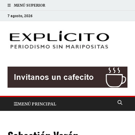
MENÚ SUPERIOR
7 agosto, 2026
EXP
Periodis
sin
mariposit
MENÚ PRINCIPAL