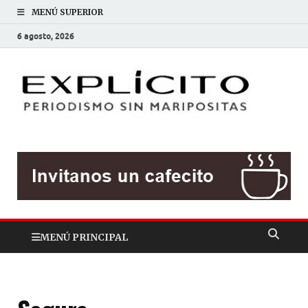
MENÚ SUPERIOR
6 agosto, 2026
EXP
Periodis
sin
mariposit
MENÚ PRINCIPAL