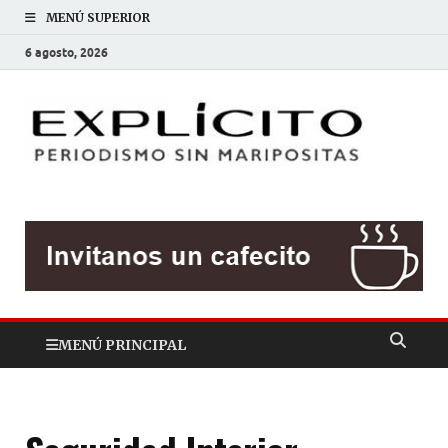
MENÚ SUPERIOR
6 agosto, 2026
EXP
Periodis
sin
mariposit
MENÚ PRINCIPAL