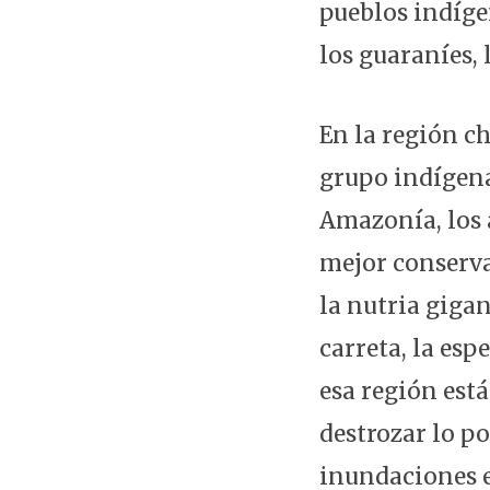
pueblos indíge
los guaraníes, 
En la región c
grupo indígena
Amazonía, los 
mejor conserva
la nutria gigan
carreta, la es
esa región est
destrozar lo p
inundaciones e