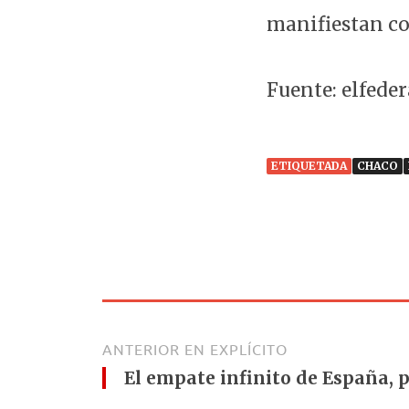
manifiestan co
Fuente: elfede
ETIQUETADA
CHACO
ANTERIOR EN EXPLÍCITO
El empate infinito de España, 