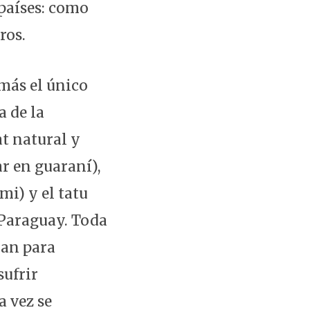
 países: como
ros.
más el único
 de la
t natural y
r en guaraní),
mi) y el tatu
 Paraguay. Toda
nan para
sufrir
 vez se