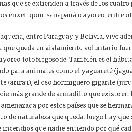
nas que se extienden a través de los cuatro
los énxet, qom, sanapaná o ayoreo, entre ot
haqueña, entre Paraguay y Bolivia, vive ade
 que queda en aislamiento voluntario fuera
ayoreo totobiegosode. También es el hábita
do para animales como el yaguareté (jagua
te (arira'i), el oso hormiguero gigante (juru
pecie más grande de armadillo que existe en
á amenazada por estos países que se herma
oco de naturaleza que queda, luego hay que 
 incendios que nadie entiendo por qué cada