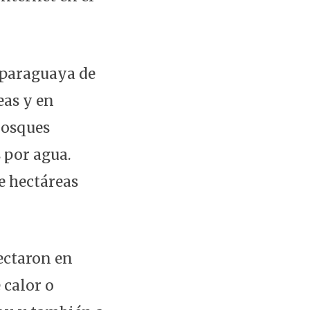
a paraguaya de
eas y en
bosques
 por agua.
e hectáreas
ectaron en
 calor o