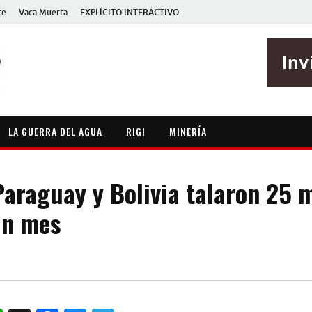
re
Vaca Muerta
EXPLÍCITO INTERACTIVO
EXPLÍCITO
Periodismo sin maripositas
LA GUERRA DEL AGUA
RIGI
MINERÍA
Paraguay y Bolivia talaron 25 m
un mes