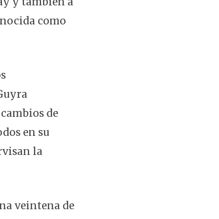
ay y también a
conocida como
os
 Guyra
s cambios de
odos en su
rvisan la
una veintena de