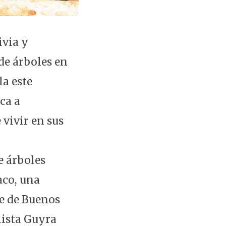
ivia y
de árboles en
la este
ca a
vivir en sus
e árboles
aco, una
ie de Buenos
lista Guyra