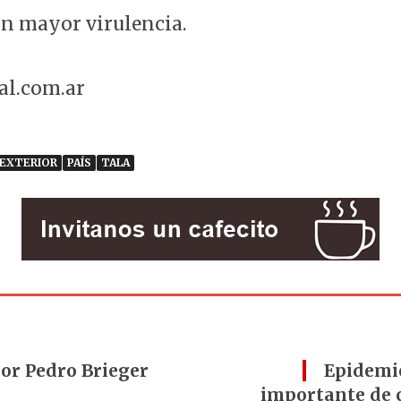
n mayor virulencia.
ral.com.ar
EXTERIOR
PAÍS
TALA
por Pedro Brieger
Epidemio
importante de 