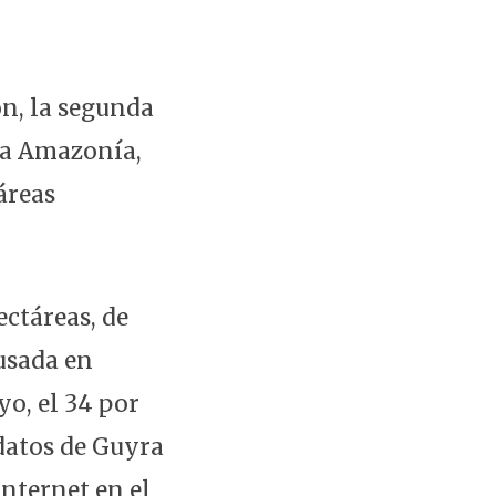
ón, la segunda
la Amazonía,
áreas
ectáreas, de
ausada en
yo, el 34 por
 datos de Guyra
Internet en el