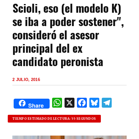
Scioli, eso (el modelo K)
se iba a poder sostener",
consideró el asesor
principal del ex
candidato peronista
2 JULIO, 2016
W
X
F
B
T
Share
h
a
lu
el
at
c
es
e
TIEMPO ESTIMADO DE LECTURA: 55 SEGUNDOS
s
e
k
g