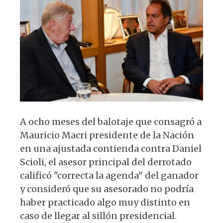
A
b
y
ra
p
o
m
p
o
k
A ocho meses del balotaje que consagró a
Mauricio Macri presidente de la Nación
en una ajustada contienda contra Daniel
Scioli, el asesor principal del derrotado
calificó "correcta la agenda" del ganador
y consideró que su asesorado no podría
haber practicado algo muy distinto en
caso de llegar al sillón presidencial.