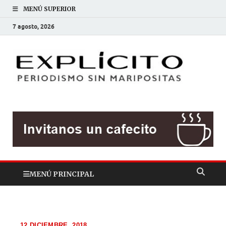
MENÚ SUPERIOR
7 agosto, 2026
EXP
Periodis
sin
mariposit
MENÚ PRINCIPAL
12 DICIEMBRE, 2018