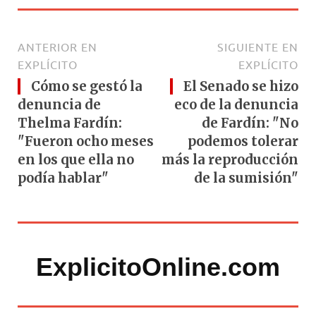
ANTERIOR EN
SIGUIENTE EN
EXPLÍCITO
EXPLÍCITO
Cómo se gestó la
El Senado se hizo
denuncia de
eco de la denuncia
Thelma Fardín:
de Fardín: "No
"Fueron ocho meses
podemos tolerar
en los que ella no
más la reproducción
podía hablar"
de la sumisión"
ExplicitoOnline.com