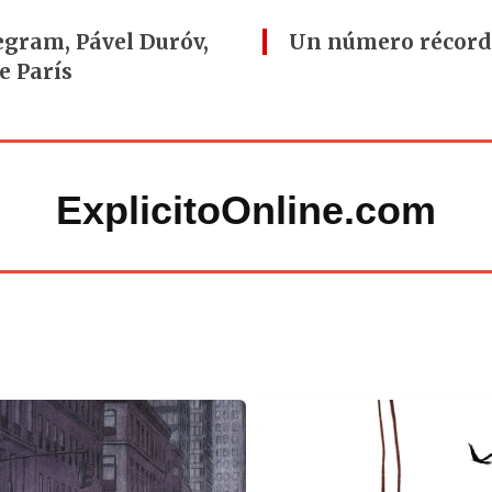
egram, Pável Duróv,
Un número récord 
e París
ExplicitoOnline.com