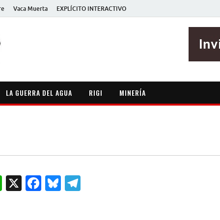
re
Vaca Muerta
EXPLÍCITO INTERACTIVO
EXPLÍCITO
Periodismo sin maripositas
LA GUERRA DEL AGUA
RIGI
MINERÍA
W
X
F
B
T
h
a
lu
el
at
c
es
e