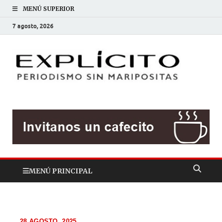
MENÚ SUPERIOR
7 agosto, 2026
EXP
Periodis
sin
mariposit
MENÚ PRINCIPAL
28 AGOSTO, 2025