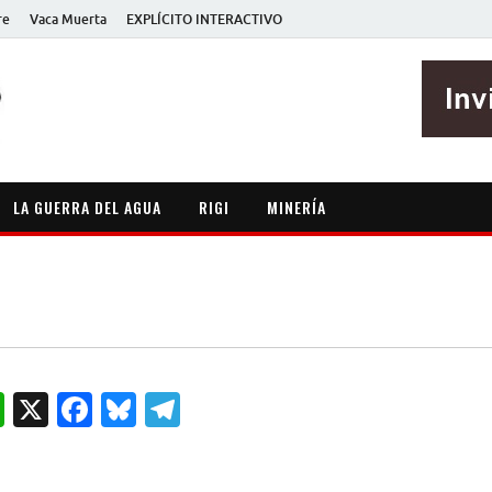
re
Vaca Muerta
EXPLÍCITO INTERACTIVO
EXPLÍCITO
Periodismo sin maripositas
LA GUERRA DEL AGUA
RIGI
MINERÍA
W
X
F
B
T
h
a
lu
el
at
c
es
e