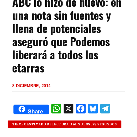
ABC lo hizo de nuevo: en
una nota sin fuentes y
llena de potenciales
aseguró que Podemos
liberará a todos los
etarras
8 DICIEMBRE, 2014
W
X
F
B
T
Share
h
a
lu
el
at
c
es
e
TIEMPO ESTIMADO DE LECTURA: 3 MINUTOS, 29 SEGUNDOS