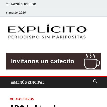
MENÚ SUPERIOR
6 agosto, 2026
EXP
Periodis
sin
mariposit
MENÚ PRINCIPAL
MEDIOS PAVOS