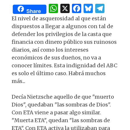
s
e
k
g
W
X
F
B
T
A
b
y
ra
Share
h
a
lu
el
p
o
m
El nivel de asquerosidad al que están
at
c
es
e
dispuestos a llegar a algunos con tal de
p
o
s
e
k
g
defender los privilegios de la casta que
k
financia con dinero público sus ruinosos
A
b
y
ra
diarios, así como los intereses
p
o
m
económicos de sus dueños, no va a
p
o
conocer límites. Esta indignidad del ABC
k
es solo el último caso. Habrá muchos
más...
Decía Nietzsche aquello de que "muerto
Dios", quedaban "las sombras de Dios".
Con ETA viene a pasar algo similar.
"Muerta ETA", quedan "las sombras de
ETA". Con ETA activa la utilizaban para