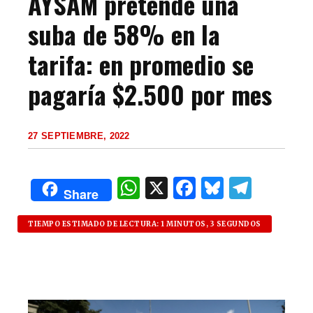
AYSAM pretende una
suba de 58% en la
tarifa: en promedio se
pagaría $2.500 por mes
27 SEPTIEMBRE, 2022
W
X
F
B
T
Share
h
a
lu
el
at
c
es
e
TIEMPO ESTIMADO DE LECTURA: 1 MINUTOS, 3 SEGUNDOS
s
e
k
g
A
b
y
ra
p
o
m