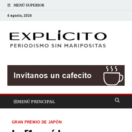
MENÚ SUPERIOR
6 agosto, 2026
EXP
Periodis
sin
mariposit
MENÚ PRINCIPAL
GRAN PREMIO DE JAPÓN