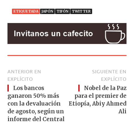
p
o
k
ETIQUETADA
JAPÓN
TIFÓN
TWITTER
ANTERIOR EN
SIGUIENTE EN
EXPLÍCITO
EXPLÍCITO
Los bancos
Nobel de la Paz
ganaron 50% más
para el premier de
con la devaluación
Etiopía, Abiy Ahmed
de agosto, según un
Ali
informe del Central