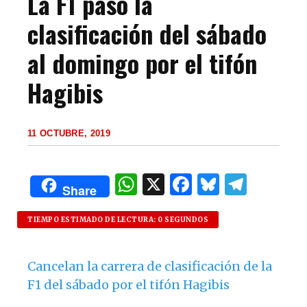
La F1 pasó la
clasificación del sábado
al domingo por el tifón
Hagibis
11 OCTUBRE, 2019
W
X
F
B
T
Share
h
a
lu
el
at
c
es
e
TIEMPO ESTIMADO DE LECTURA: 0 SEGUNDOS
s
e
k
g
Cancelan la carrera de clasificación de la
A
b
y
ra
F1 del sábado por el tifón Hagibis
p
o
m