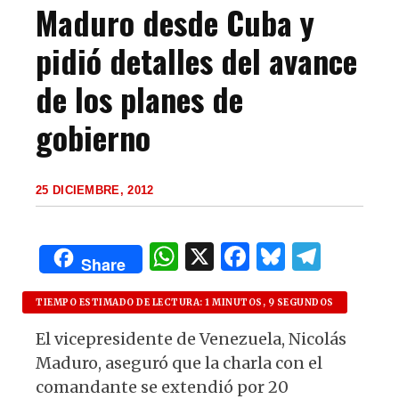
Maduro desde Cuba y
pidió detalles del avance
de los planes de
gobierno
25 DICIEMBRE, 2012
W
X
F
B
T
Share
h
a
lu
el
at
c
es
e
TIEMPO ESTIMADO DE LECTURA: 1 MINUTOS, 9 SEGUNDOS
s
e
k
g
El vicepresidente de Venezuela, Nicolás
Maduro, aseguró que la charla con el
A
b
y
ra
comandante se extendió por 20