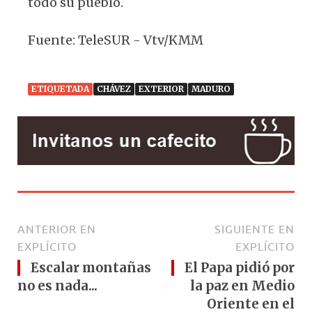
todo su pueblo.
Fuente: TeleSUR - Vtv/KMM
ETIQUETADA
CHÁVEZ
EXTERIOR
MADURO
ANTERIOR EN
SIGUIENTE EN
EXPLÍCITO
EXPLÍCITO
Escalar montañas
El Papa pidió por
no es nada...
la paz en Medio
Oriente en el