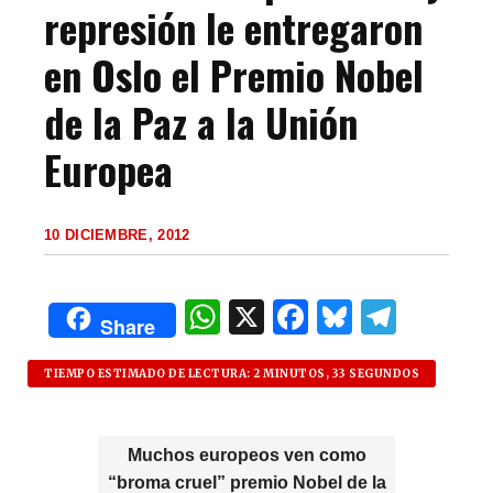
represión le entregaron
en Oslo el Premio Nobel
de la Paz a la Unión
Europea
10 DICIEMBRE, 2012
W
X
F
B
T
Share
h
a
lu
el
at
c
es
e
TIEMPO ESTIMADO DE LECTURA: 2 MINUTOS, 33 SEGUNDOS
s
e
k
g
A
b
y
ra
Muchos europeos ven como
“broma cruel” premio Nobel de la