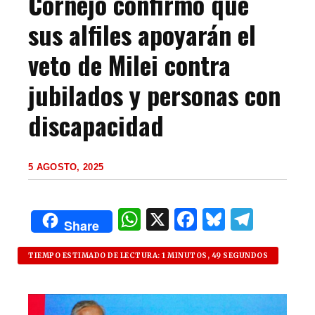
Cornejo confirmó que
sus alfiles apoyarán el
veto de Milei contra
jubilados y personas con
discapacidad
5 AGOSTO, 2025
W
X
F
B
T
Share
h
a
lu
el
at
c
es
e
TIEMPO ESTIMADO DE LECTURA: 1 MINUTOS, 49 SEGUNDOS
s
e
k
g
A
b
y
ra