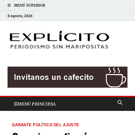
MENÚ SUPERIOR
8 agosto, 2026
EXP
Periodis
sin
mariposit
MENÚ PRINCIPAL
GARANTE POLÍTICO DEL AJUSTE