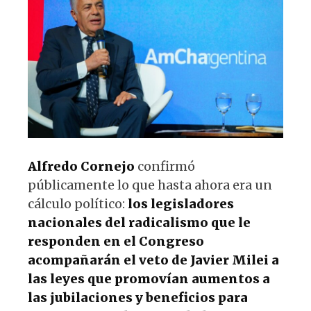
p
o
m
p
o
k
Alfredo Cornejo
confirmó
públicamente lo que hasta ahora era un
cálculo político:
los legisladores
nacionales del radicalismo que le
responden en el Congreso
acompañarán el veto de Javier Milei a
las leyes que promovían aumentos a
las jubilaciones y beneficios para