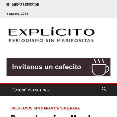
MENÚ SUPERIOR
6 agosto, 2026
EXP
Periodis
sin
mariposit
MENÚ PRINCIPAL
PRESTAMOS SIN GARANTÍA SOBERANA