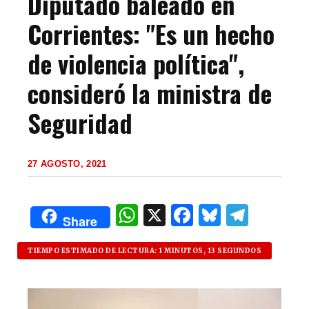
Diputado baleado en
Corrientes: "Es un hecho
de violencia política",
consideró la ministra de
Seguridad
27 AGOSTO, 2021
W
X
F
B
T
Share
h
a
lu
el
at
c
es
e
TIEMPO ESTIMADO DE LECTURA: 1 MINUTOS, 13 SEGUNDOS
s
e
k
g
A
b
y
ra