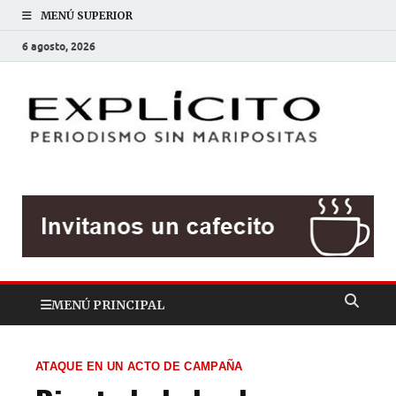
MENÚ SUPERIOR
6 agosto, 2026
EXP
Periodis
sin
mariposit
MENÚ PRINCIPAL
ATAQUE EN UN ACTO DE CAMPAÑA