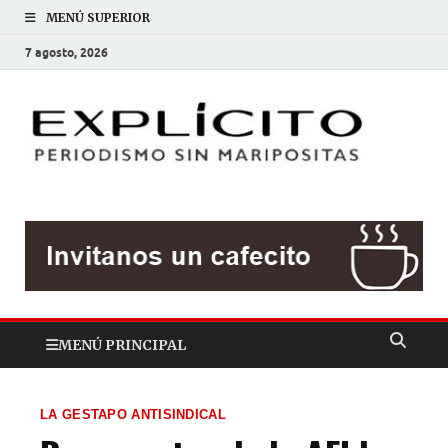
MENÚ SUPERIOR
7 agosto, 2026
EXP
Periodis
sin
mariposit
MENÚ PRINCIPAL
LA GESTAPO ANTISINDICAL