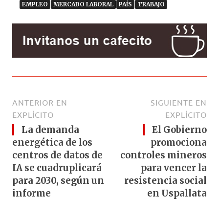
EMPLEO
MERCADO LABORAL
PAÍS
TRABAJO
ANTERIOR EN
SIGUIENTE EN
EXPLÍCITO
EXPLÍCITO
La demanda
El Gobierno
energética de los
promociona
centros de datos de
controles mineros
IA se cuadruplicará
para vencer la
para 2030, según un
resistencia social
informe
en Uspallata