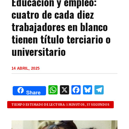
Educación y empleo:
cuatro de cada diez
trabajadores en blanco
tienen título terciario o
universitario
14 ABRIL, 2025
W
X
F
B
T
Share
h
a
lu
el
at
c
es
e
TIEMPO ESTIMADO DE LECTURA: 1 MINUTOS, 37 SEGUNDOS
s
e
k
g
A
b
y
ra