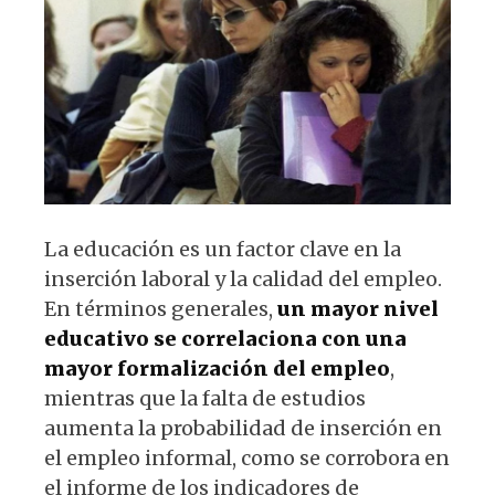
p
o
m
p
o
k
La educación es un factor clave en la
inserción laboral y la calidad del empleo.
En términos generales,
un mayor nivel
educativo se correlaciona con una
mayor formalización del empleo
,
mientras que la falta de estudios
aumenta la probabilidad de inserción en
el empleo informal, como se corrobora en
el informe de los indicadores de