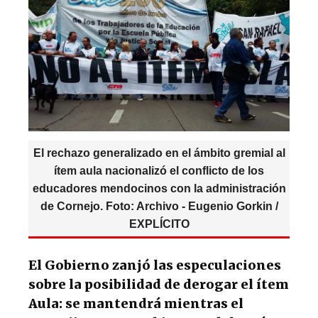
p
o
m
p
o
k
El rechazo generalizado en el ámbito gremial al
ítem aula nacionalizó el conflicto de los
educadores mendocinos con la administración
de Cornejo. Foto: Archivo - Eugenio Gorkin /
EXPLÍCITO
El Gobierno zanjó las especulaciones
sobre la posibilidad de derogar el ítem
Aula: se mantendrá mientras el