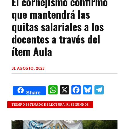
El cornejismo confirmó
que mantendrá las
quitas salariales a los
docentes a través del
ítem Aula
31 AGOSTO, 2023
W
X
F
B
T
Share
h
a
lu
el
at
c
es
e
TIEMPO ESTIMADO DE LECTURA: 51 SEGUNDOS
s
e
k
g
A
b
y
ra