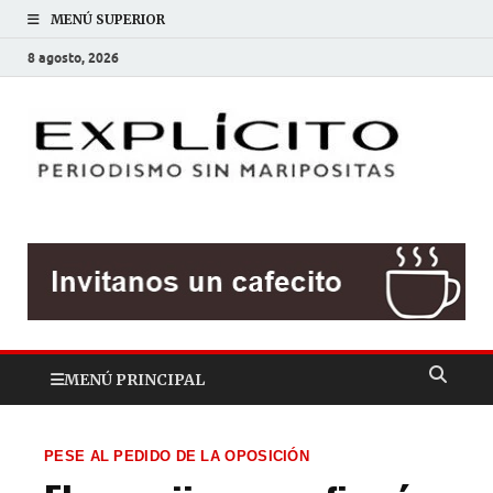
MENÚ SUPERIOR
8 agosto, 2026
EXP
Periodis
sin
mariposit
MENÚ PRINCIPAL
PESE AL PEDIDO DE LA OPOSICIÓN