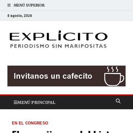
MENÚ SUPERIOR
8 agosto, 2026
EXP
Periodis
sin
mariposit
MENÚ PRINCIPAL
EN EL CONGRESO