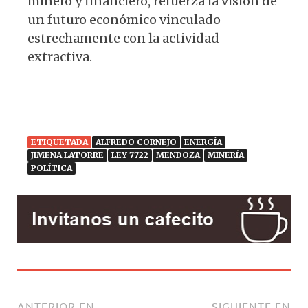
minero y financiero, refuerza la visión de
un futuro económico vinculado
estrechamente con la actividad
extractiva.
ETIQUETADA
ALFREDO CORNEJO
ENERGÍA
JIMENA LATORRE
LEY 7722
MENDOZA
MINERÍA
POLÍTICA
ANTERIOR EN
SIGUIENTE EN