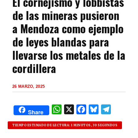
El cornejismo y lobbistas
de las mineras pusieron
a Mendoza como ejemplo
de leyes blandas para
llevarse los metales de la
cordillera
26 MARZO, 2025
W
X
F
B
T
Share
h
a
lu
el
at
c
es
e
TIEMPO ESTIMADO DE LECTURA: 1 MINUTOS, 39 SEGUNDOS