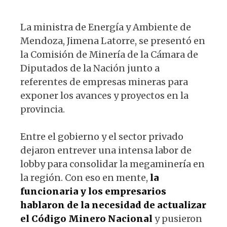
s
e
k
g
A
b
y
ra
La ministra de Energía y Ambiente de
p
o
m
Mendoza, Jimena Latorre, se presentó en
p
o
la Comisión de Minería de la Cámara de
k
Diputados de la Nación junto a
referentes de empresas mineras para
exponer los avances y proyectos en la
provincia.
Entre el gobierno y el sector privado
dejaron entrever una intensa labor de
lobby para consolidar la megaminería en
la región. Con eso en mente,
la
funcionaria y los empresarios
hablaron de la necesidad de actualizar
el Código Minero Nacional
y pusieron