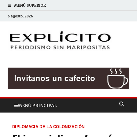
MENÚ SUPERIOR
6 agosto, 2026
EXP
Periodis
sin
mariposit
MENÚ PRINCIPAL
DIPLOMACIA DE LA COLONIZACIÓN