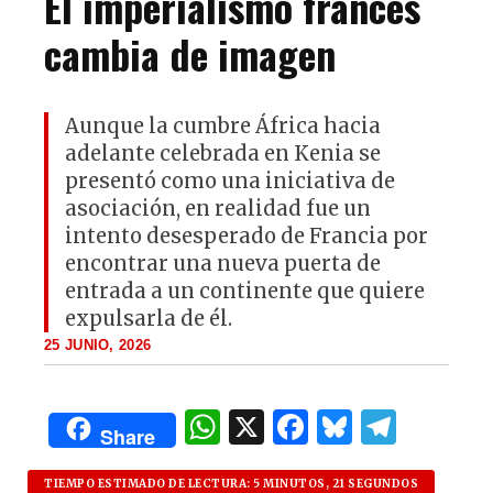
El imperialismo francés
cambia de imagen
Aunque la cumbre África hacia
adelante celebrada en Kenia se
presentó como una iniciativa de
asociación, en realidad fue un
intento desesperado de Francia por
encontrar una nueva puerta de
entrada a un continente que quiere
expulsarla de él.
25 JUNIO, 2026
W
X
F
B
T
Share
h
a
lu
el
TIEMPO ESTIMADO DE LECTURA: 5 MINUTOS, 21 SEGUNDOS