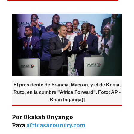
at
c
es
e
s
e
k
g
A
b
y
ra
p
o
m
p
o
k
El presidente de Francia, Macron, y el de Kenia,
Ruto, en la cumbre "Africa Forward". Foto: AP -
Brian Inganga)]
Por Okakah Onyango
Para
africasacountry.com