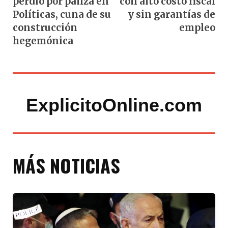
perdió por paliza en
con alto costo fiscal
Políticas, cuna de su
y sin garantías de
construcción
empleo
hegemónica
ExplicitoOnline.com
MÁS NOTICIAS