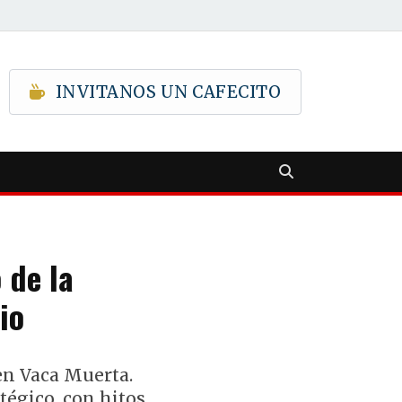
INVITANOS UN CAFECITO
 de la
io
en Vaca Muerta.
tégico, con hitos