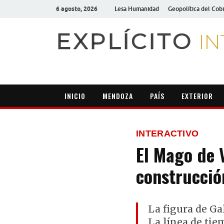
6 agosto, 2026
Lesa Humanidad
Geopolítica del Cob
EXPLÍCITO
IN
INICIO
MENDOZA
PAÍS
EXTERIOR
INTERACTIVO
El Mago de 
construcció
La figura de G
La línea de tie