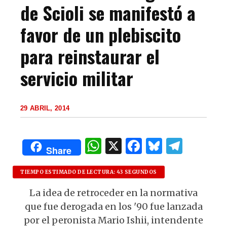
de Scioli se manifestó a
favor de un plebiscito
para reinstaurar el
servicio militar
29 ABRIL, 2014
W
X
F
B
T
Share
h
a
lu
el
at
c
es
e
TIEMPO ESTIMADO DE LECTURA: 43 SEGUNDOS
s
e
k
g
La idea de retroceder en la normativa
que fue derogada en los '90 fue lanzada
A
b
y
ra
por el peronista Mario Ishii, intendente