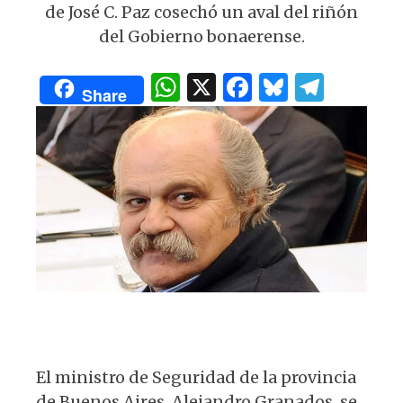
p
o
m
de José C. Paz cosechó un aval del riñón
p
o
del Gobierno bonaerense.
k
W
X
F
B
T
Share
h
a
lu
el
at
c
es
e
s
e
k
g
A
b
y
ra
p
o
m
p
o
k
El ministro de Seguridad de la provincia
de Buenos Aires, Alejandro Granados, se