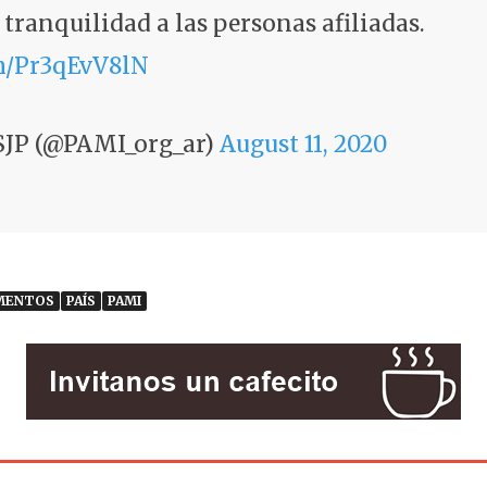
 tranquilidad a las personas afiliadas.
om/Pr3qEvV8lN
SJP (@PAMI_org_ar)
August 11, 2020
MENTOS
PAÍS
PAMI