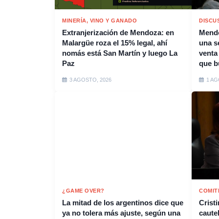
MINERÍA, VINO Y GANADO
DISCU
Extranjerización de Mendoza: en
Mendo
Malargüe roza el 15% legal, ahí
una s
nomás está San Martín y luego La
venta 
Paz
que b
3 AGOSTO, 2026
1 AG
¿GAME OVER?
COMIT
La mitad de los argentinos dice que
Crist
ya no tolera más ajuste, según una
caute