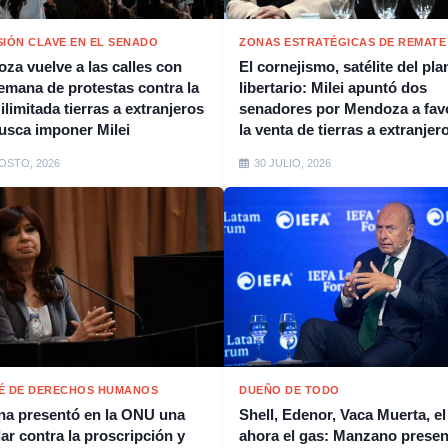
SIÓN CLAVE EN EL SENADO
ZONAS ESTRATÉGICAS DE REMATE
za vuelve a las calles con
El cornejismo, satélite del pla
emana de protestas contra la
libertario: Milei apuntó dos
ilimitada tierras a extranjeros
senadores por Mendoza a fav
usca imponer Milei
la venta de tierras a extranjer
OSTO, 2026
30 JULIO, 2026
É DE DERECHOS HUMANOS
DUEÑO DE TODO
ina presentó en la ONU una
Shell, Edenor, Vaca Muerta, el 
lar contra la proscripción y
ahora el gas: Manzano presen