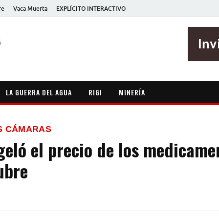
re
Vaca Muerta
EXPLÍCITO INTERACTIVO
EXPLÍCITO
Periodismo sin maripositas
LA GUERRA DEL AGUA
RIGI
MINERÍA
S CÁMARAS
geló el precio de los medicame
ubre