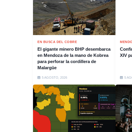
EN BUSCA DEL COBRE
MENDO
El gigante minero BHP desembarca
Confi
en Mendoza de la mano de Kobrea
XIV p
para perforar la cordillera de
Malargüe
5 AGOSTO, 2026
5 AG