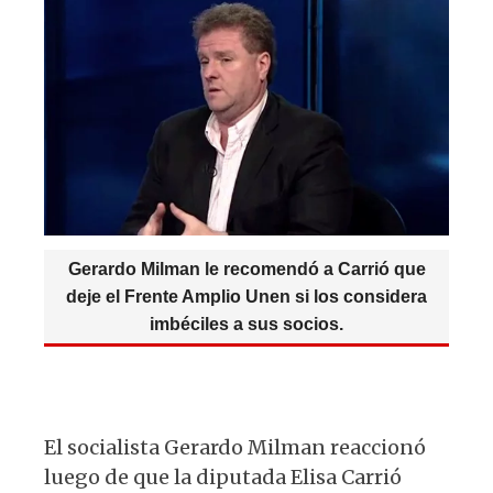
p
o
m
at
c
es
e
p
o
s
e
k
g
k
A
b
y
ra
p
o
m
p
o
k
Gerardo Milman le recomendó a Carrió que
deje el Frente Amplio Unen si los considera
imbéciles a sus socios.
El socialista Gerardo Milman reaccionó
luego de que la diputada Elisa Carrió