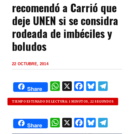
recomendó a Carrió que
deje UNEN si se considra
rodeada de imbéciles y
boludos
22 OCTUBRE, 2014
W
X
F
B
T
Share
h
a
lu
el
at
c
es
e
TIEMPO ESTIMADO DE LECTURA: 1 MINUTOS, 22 SEGUNDOS
s
e
k
g
W
X
F
B
T
A
b
y
ra
Share
h
a
lu
el