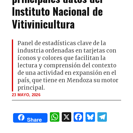
Instituto Nacional de
Vitivinicultura
Panel de estadísticas clave de la
industria ordenadas en tarjetas con
íconos y colores que facilitan la
lectura y comprensión del contexto
de una actividad en expansión en el
país, que tiene en Mendoza su motor
principal.
23 MAYO, 2026
W
X
F
B
T
Share
h
a
lu
el