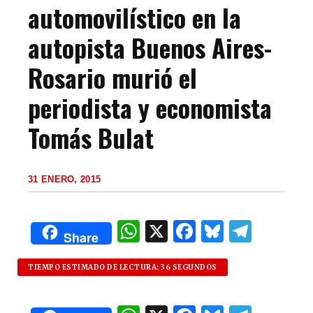
automovilístico en la
autopista Buenos Aires-
Rosario murió el
periodista y economista
Tomás Bulat
31 ENERO, 2015
W
X
F
B
T
Share
h
a
lu
el
at
c
es
e
TIEMPO ESTIMADO DE LECTURA: 36 SEGUNDOS
s
e
k
g