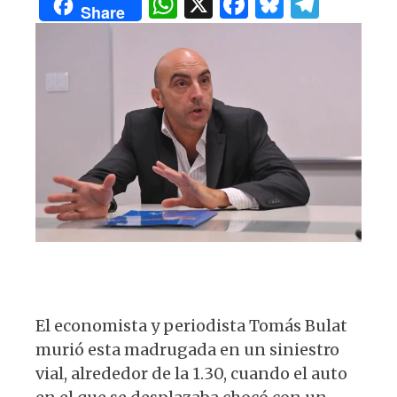
W
X
F
B
T
A
b
y
ra
Share
h
a
lu
el
p
o
m
at
c
es
e
p
o
s
e
k
g
k
A
b
y
ra
p
o
m
p
o
k
El economista y periodista Tomás Bulat
murió esta madrugada en un siniestro
vial, alrededor de la 1.30, cuando el auto