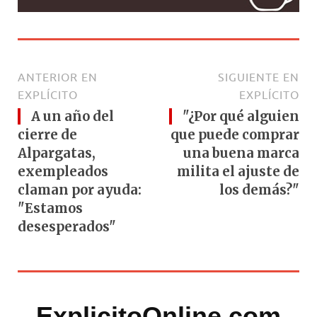
ANTERIOR EN
SIGUIENTE EN
EXPLÍCITO
EXPLÍCITO
A un año del
"¿Por qué alguien
cierre de
que puede comprar
Alpargatas,
una buena marca
exempleados
milita el ajuste de
claman por ayuda:
los demás?"
"Estamos
desesperados"
ExplicitoOnline.com