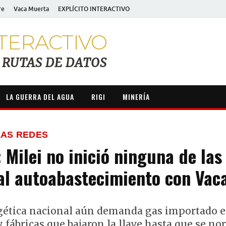
re
Vaca Muerta
EXPLÍCITO INTERACTIVO
TERACTIVO
RUTAS DE DATOS
LA GUERRA DEL AGUA
RIGI
MINERÍA
LAS REDES
 Milei no inició ninguna de las
 al autoabastecimiento con Vac
gética nacional aún demanda gas importado en
 fábricas que bajaron la llave hasta que se no