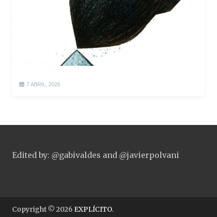
7 ABRIL, 2026
Edited by: @gabivaldes and @javierpolvani
Copyright © 2026
EXPLÍCITO
.