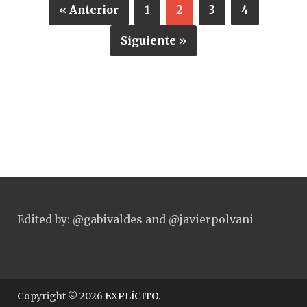
« Anterior
1
2
3
4
Siguiente »
Edited by: @gabivaldes and @javierpolvani
Copyright © 2026
EXPLÍCITO
.