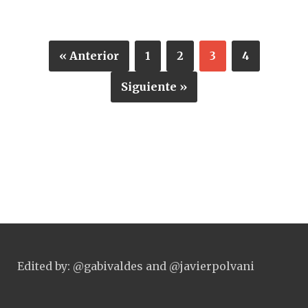
« Anterior
1
2
3
4
Siguiente »
Edited by: @gabivaldes and @javierpolvani