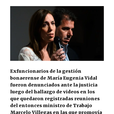
p
o
m
p
o
k
Exfuncionarios de la gestión
bonaerense de María Eugenia Vidal
fueron denunciados ante la justicia
luego del hallazgo de videos en los
que quedaron registradas reuniones
del entonces ministro de Trabajo
Marcelo Villegas en las que promovía