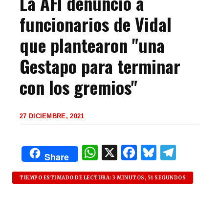
La AFI denunció a
funcionarios de Vidal
que plantearon "una
Gestapo para terminar
con los gremios"
27 DICIEMBRE, 2021
W
X
F
B
T
Share
h
a
lu
el
at
c
es
e
TIEMPO ESTIMADO DE LECTURA: 3 MINUTOS, 51 SEGUNDOS
s
e
k
g
A
b
y
ra