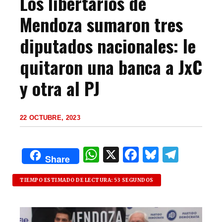
Los libertarios de
Mendoza sumaron tres
diputados nacionales: le
quitaron una banca a JxC
y otra al PJ
22 OCTUBRE, 2023
W
X
F
B
T
Share
h
a
lu
el
at
c
es
e
TIEMPO ESTIMADO DE LECTURA: 53 SEGUNDOS
s
e
k
g
A
b
y
ra