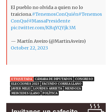
El pueblo no olvida a quien no lo
traiciona.
#TenemosConQuién
#Tenemos
ConQué
#MassaPresidente
pic.twitter.com/KRqYQYjk3M
— Martín Aveiro (@MartinAveiro)
October 22, 2023
ETIQUETADA
CÁMARA DE DIPUTADOS
CONGRESO
ELECCIONES 2023
FACUNDO CORREA LLANO
JAVIER MILEI
LOURDES ARRIETA
MENDOZA
MERCEDES LLANO
POLÍTICA