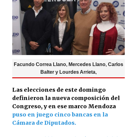
p
o
m
p
o
k
Facundo Correa Llano, Mercedes Llano, Carlos
Balter y Lourdes Arrieta,
Las elecciones de este domingo
definieron la nueva composición del
Congreso, y en ese marco Mendoza
puso en juego cinco bancas en la
Cámara de Diputados.