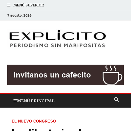
MENÚ SUPERIOR
7 agosto, 2026
EXP
Periodis
sin
mariposit
MENÚ PRINCIPAL
EL NUEVO CONGRESO