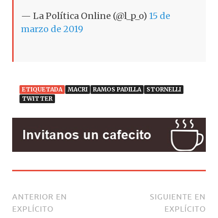
k
— La Política Online (@l_p_o)
15 de
marzo de 2019
ETIQUETADA
MACRI
RAMOS PADILLA
STORNELLI
TWITTER
ANTERIOR EN
SIGUIENTE EN
EXPLÍCITO
EXPLÍCITO