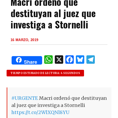
Macri ordenó que
destituyan al juez que
investiga a Stornelli
16 MARZO, 2019
W
X
F
B
T
Share
h
a
lu
el
at
c
es
e
TIEMPO ESTIMADO DE LECTURA: 4 SEGUNDOS
s
e
k
g
A
b
y
ra
#URGENTE
Macri ordenó que destituyan
p
o
m
al juez que investiga a Stornelli
p
o
https://t.co/2WlXQNl8YU