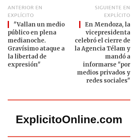
ANTERIOR EN
SIGUIENTE EN
EXPLÍCITO
EXPLÍCITO
"Vallan un medio
En Mendoza, la
público en plena
vicepresidenta
medianoche.
celebró el cierre de
Gravísimo ataque a
la Agencia Télam y
la libertad de
mandó a
expresión"
informarse "por
medios privados y
redes sociales"
ExplicitoOnline.com