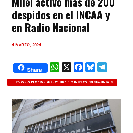
Milei activó más de 200
despidos en el INCAA y
en Radio Nacional
4 MARZO, 2024
W
X
F
B
T
Share
h
a
lu
el
at
c
es
e
TIEMPO ESTIMADO DE LECTURA: 1 MINUTOS, 10 SEGUNDOS
s
e
k
g
A
b
y
ra
p
o
m
p
o