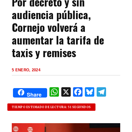
Por decreto y sin
audiencia pública,
Cornejo volverá a
aumentar la tarifa de
taxis y remises
5 ENERO, 2024
W
X
F
B
T
Share
h
a
lu
el
at
c
es
e
TIEMPO ESTIMADO DE LECTURA: 51 SEGUNDOS
s
e
k
g
A
b
y
ra