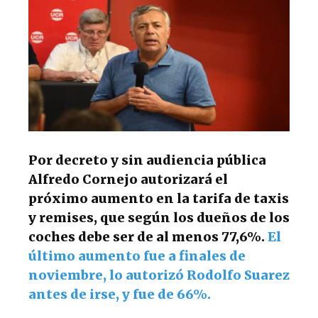
p
o
m
p
o
k
Por decreto y sin audiencia pública
Alfredo Cornejo autorizará el
próximo aumento en la tarifa de taxis
y remises, que según los dueños de los
coches debe ser de al menos 77,6%.
El
último aumento fue a finales de
noviembre, lo autorizó Rodolfo Suarez
antes de irse, y fue de 66%.