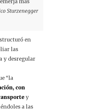
a emerja más
ico Sturzenegger
structuró en
iar las
ta y desregular
ue “la
ación, con
transporte
y
éndoles a las