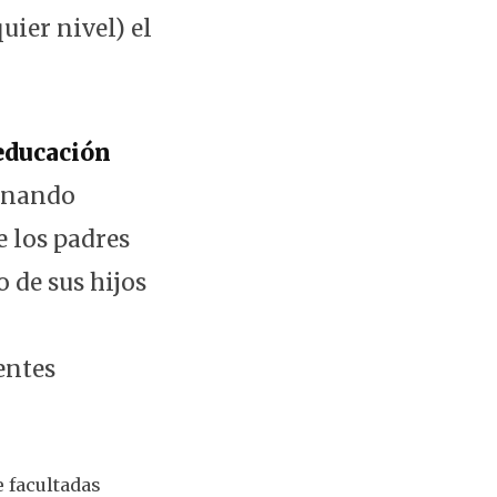
uier nivel) el
educación
minando
e los padres
 de sus hijos
entes