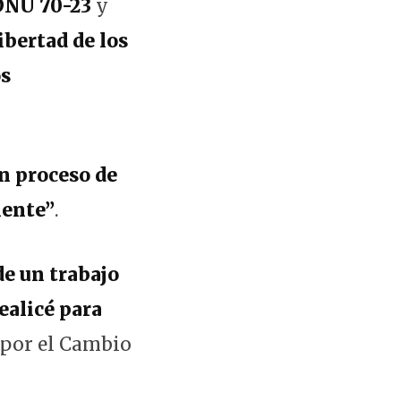
NU 70-23
y
ibertad de los
os
n proceso de
mente”
.
de un trabajo
ealicé para
 por el Cambio