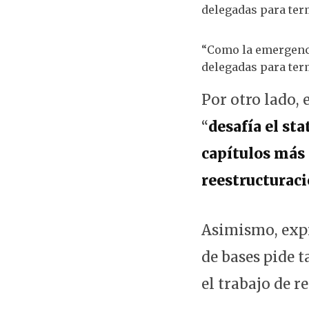
“Como la emergenci
delegadas para term
Por otro lado,
“
desafía el st
capítulos más
reestructuraci
Asimismo, expr
de bases pide 
el trabajo de r