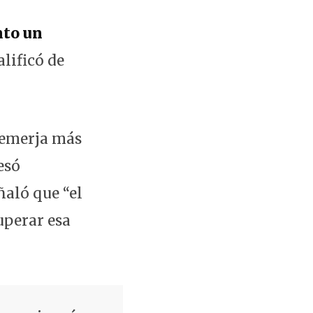
nto un
alificó de
 emerja más
esó
aló que “el
cuperar esa