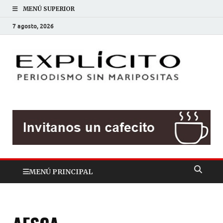
MENÚ SUPERIOR
7 agosto, 2026
EXP
Periodis
sin
mariposit
MENÚ PRINCIPAL