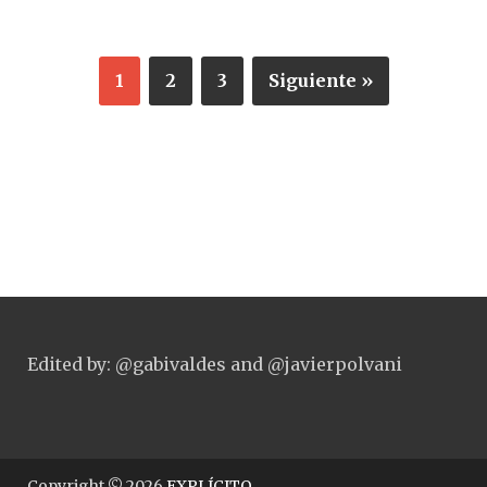
1
2
3
Siguiente »
Edited by: @gabivaldes and @javierpolvani
Copyright © 2026
EXPLÍCITO
.