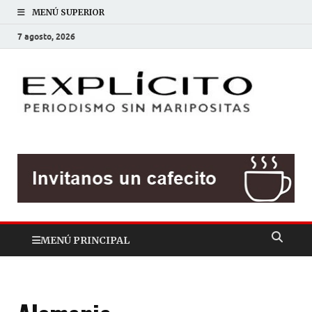
MENÚ SUPERIOR
7 agosto, 2026
EXP
Periodis
sin
mariposit
MENÚ PRINCIPAL