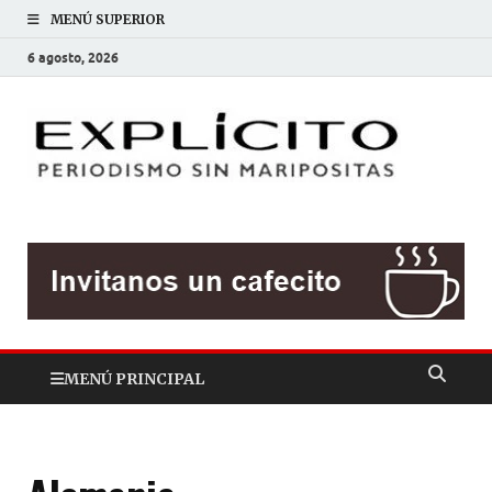
MENÚ SUPERIOR
6 agosto, 2026
EXP
Periodis
sin
mariposit
MENÚ PRINCIPAL