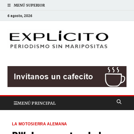
MENÚ SUPERIOR
6 agosto, 2026
EXP
Periodis
sin
mariposit
MENÚ PRINCIPAL
LA MOTOSIERRA ALEMANA