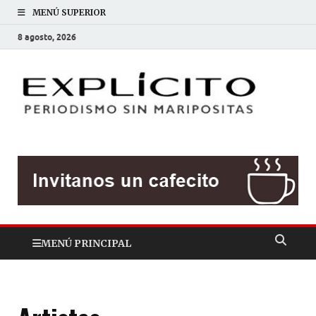
MENÚ SUPERIOR
8 agosto, 2026
EXP
Periodis
sin
mariposit
MENÚ PRINCIPAL