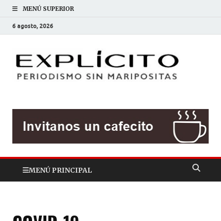
MENÚ SUPERIOR
6 agosto, 2026
EXP
Periodis
sin
mariposit
MENÚ PRINCIPAL