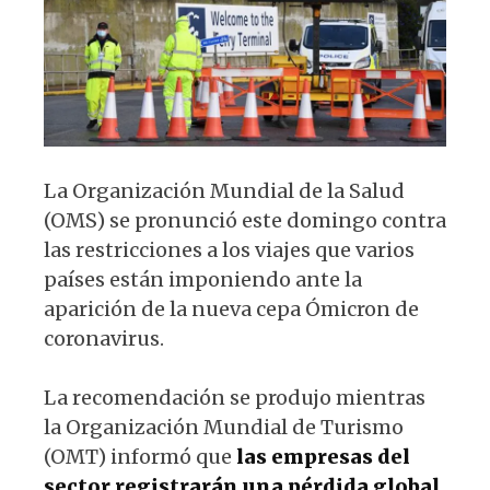
p
o
k
La Organización Mundial de la Salud
(OMS) se pronunció este domingo contra
las restricciones a los viajes que varios
países están imponiendo ante la
aparición de la nueva cepa Ómicron de
coronavirus.
La recomendación se produjo mientras
la Organización Mundial de Turismo
(OMT) informó que
las empresas del
sector registrarán una pérdida global