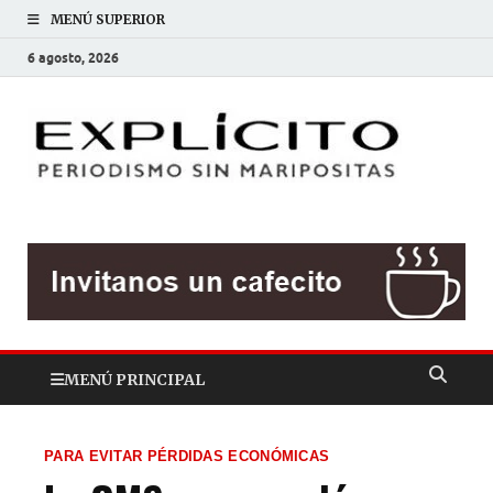
MENÚ SUPERIOR
6 agosto, 2026
EXP
Periodis
sin
mariposit
MENÚ PRINCIPAL
PARA EVITAR PÉRDIDAS ECONÓMICAS