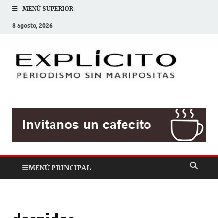
MENÚ SUPERIOR
8 agosto, 2026
EXP
Periodis
sin
mariposit
MENÚ PRINCIPAL