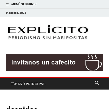
MENÚ SUPERIOR
9 agosto, 2026
EXP
Periodis
sin
mariposit
MENÚ PRINCIPAL